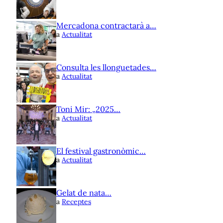
Mercadona contractarà a…
a
Actualitat
Consulta les llonguetades…
a
Actualitat
Toni Mir: „2025…
a
Actualitat
El festival gastronòmic…
a
Actualitat
Gelat de nata…
a
Receptes