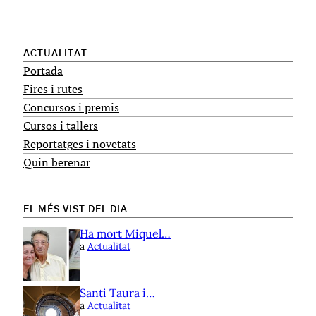
ACTUALITAT
Portada
Fires i rutes
Concursos i premis
Cursos i tallers
Reportatges i novetats
Quin berenar
EL MÉS VIST DEL DIA
Ha mort Miquel…
a
Actualitat
Santi Taura i…
a
Actualitat