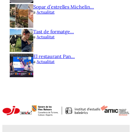
Sopar d’estrelles Michelin…
a
Actualitat
Tast de formatge…
a
Actualitat
El restaurant Pan…
a
Actualitat