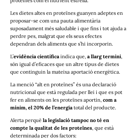
proteïnes com el nutrient estrella.
Les dietes altes en proteïnes guanyen adeptes en
proposar-se com una pauta alimentària
suposadament més saludable i que fins i tot ajuda a
perdre pes, malgrat que els seus efectes
dependran dels aliments que s’hi incorporin.
L’
evidència científica
indica que,
a llarg termini
,
són igual d’eficaces que un altre tipus de dietes
que continguin la mateixa aportació energètica.
La menció “alt en proteïnes” és una declaració
nutricional que està regulada per llei i que es pot
fer en aliments on les proteïnes aportin,
com a
mínim, el 20% de l’energia
total del producte.
Alerta perquè
la legislació tampoc no té en
compte la qualitat de les proteïnes
, que està
determinada per dos factors: