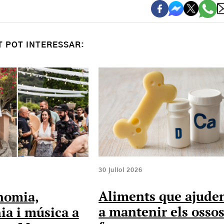
T POT INTERESSAR:
30 juliol 2026
Aliments que ajude
nomia,
a mantenir els osso
ia i música a