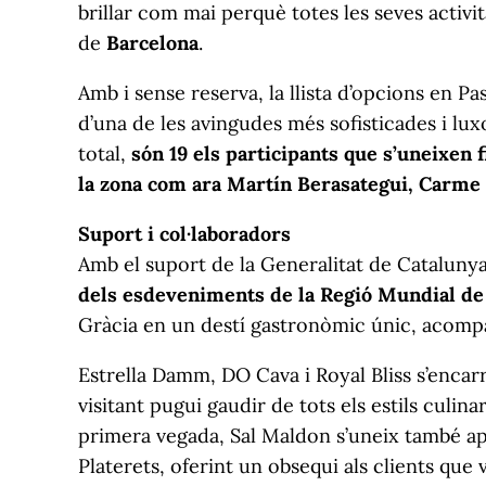
brillar com mai perquè totes les seves activit
de
Barcelona
.
Amb i sense reserva, la llista d’opcions en P
d’una de les avingudes més sofisticades i lux
total,
són 19 els participants que s’uneixen f
la zona com ara Martín Berasategui, Carme R
Suport i col·laboradors
Amb el suport de la Generalitat de Catalun
dels esdeveniments de la Regió Mundial de
Gràcia en un destí gastronòmic únic, acompa
Estrella Damm, DO Cava i Royal Bliss s’enca
visitant pugui gaudir de tots els estils culin
primera vegada, Sal Maldon s’uneix també apo
Platerets, oferint un obsequi als clients que v