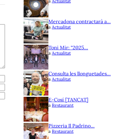
a
Actualitat
Mercadona contractarà a…
a
Actualitat
Toni Mir: “2025…
a
Actualitat
Consulta les llonguetades…
a
Actualitat
E-Cosí [TANCAT]
a
Restaurant
Pizzeria Il Padrino…
a
Restaurant