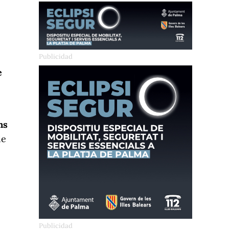
e
ns
de