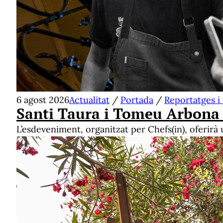
6 agost 2026
Actualitat
/
Portada
/
Reportatges i
Santi Taura i Tomeu Arbona 
L’esdeveniment, organitzat per Chefs(in), oferir