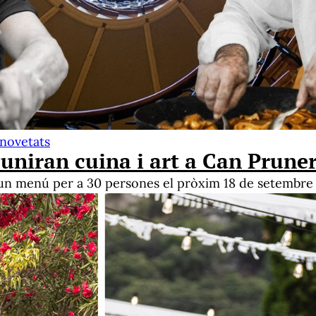
 novetats
uniran cuina i art a Can Prune
à un menú per a 30 persones el pròxim 18 de setembre