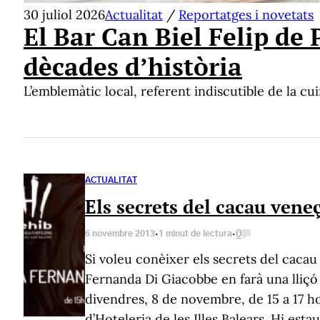
30 juliol 2026
Actualitat
/
Reportatges i novetats
El Bar Can Biel Felip de
dècades d’història
L’emblemàtic local, referent indiscutible de la cu
ACTUALITAT
Els secrets del cacau vene
·
·
0
6 novembre 2013
1 minut de lectura
Si voleu conèixer els secrets del cacau
Fernanda Di Giacobbe en farà una lliçó 
divendres, 8 de novembre, de 15 a 17 ho
d’Hoteleria de les Illes Balears. Hi esta